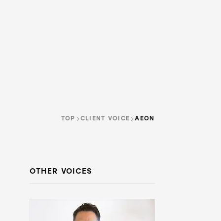
SERVICE
RECRUIT
NEWS
CONTACT
ティブ・サーチ
スクール
TOP
CLIENT VOICE
AEON
OTHER VOICES