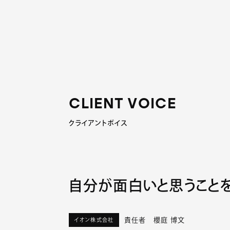
コーチング&コンサルティング
C
L
I
E
N
T
V
O
I
C
E
クライアントボイス
自分が面白いと思うこと
責任者 櫻庭 博文
イオン株式会社