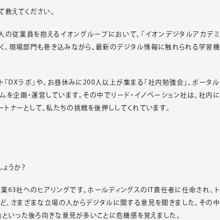
て教えてください。
万人の従業員を抱えるイオングループにおいて、「イオンデジタルアカデミ
でなく、現場部門も巻き込みながら、最新のデジタル情報に触れられる学習機
ト「DXラボ」や、お昼休みに200人以上が集まる「社内勉強会」、ポータル
ムを企画・運営しています。その中でリード・イノベーション社は、社内に
トナーとして、私たちの挑戦を後押ししてくれています。
しょうか？
企業63社へのヒアリングです。ホールディングスのIT責任者に任命され、ト
当など、さまざまな立場の人からデジタルに関する意見を聞きました。その中
い」といった後ろ向きな意見が多いことに危機感を覚えました。