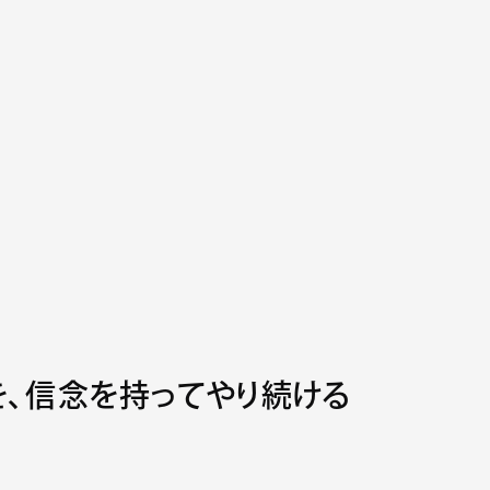
ABOUT US
MEMBER
代表メッセージ
トレーニング
リード・イノベーションについて
リクルーティング・サービス
会社概要
エグゼク
を、信念を持ってやり続ける