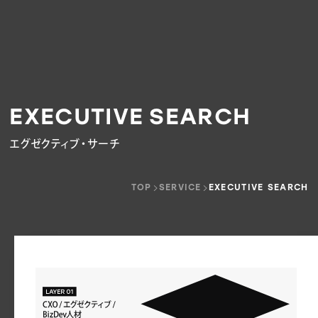
E
X
E
C
U
T
I
V
E
S
E
A
R
C
H
エグゼクティブ・サーチ
TOP
SERVICE
EXECUTIVE SEARCH