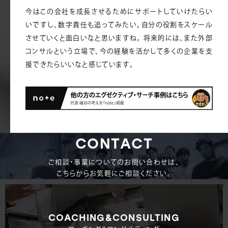
今はこの会社を成長させるためにサポートしていけたらい
いですし、数字責任も追ってみたい。自分の役割をスケール
させていくと面白いなと思いますね。 将来的には、また外部
コンサルという立場で、今の経験を活かして多くの企業を支
援できたらいいなと感じています。
C
O
N
T
A
C
T
C
O
N
T
A
C
T
ご相談・事業についてのお問い合わせは、
こちらからお気軽にご相談ください。
COACHING&CONSULTING